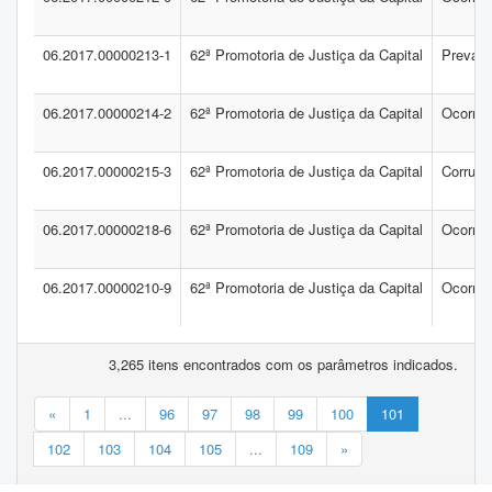
06.2017.00000213-1
62ª Promotoria de Justiça da Capital
Prevari
06.2017.00000214-2
62ª Promotoria de Justiça da Capital
Ocorrên
06.2017.00000215-3
62ª Promotoria de Justiça da Capital
Corrupç
06.2017.00000218-6
62ª Promotoria de Justiça da Capital
Ocorrên
06.2017.00000210-9
62ª Promotoria de Justiça da Capital
Ocorrên
3,265 itens encontrados com os parâmetros indicados.
«
1
...
96
97
98
99
100
101
102
103
104
105
...
109
»