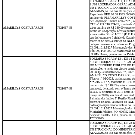
PORTARIA SPGAI nº 114, DE 11
SUBPROCURADOR-GERAL ADMI
INSTITUCIONAL DO MINISTÉRI
ALAGOAS,no uso das atribuições, e 
Expediente GED 20.08.1563.00004
emfavor do PM AMARÍLLYS COSTA
de Cooperação Técnica nº 02/2023, o
CPF nº ***.216.974-**, matrícula nº
AMARILLYS COSTA BARROS
7621697458
valor unitário de R$ 330,00 (trezento
Termo de Cooperação Técnica public
e com o Ato PGJ nº 1/2018 (D.O.E.2
seu deslocamento à cidade de Garanh
fevereiro de 2025,a serviço do NGI.S
dotação orçamentária inclusa no Pro
03.091.1011.5227 Manutenção dos Ser
Público, PO: 000752 Manutenção do
339015 Diária, pessoal militar.Publ
PORTARIA SPGAI nº 134, DE 14
SUBPROCURADOR-GERAL ADMI
DO MINISTÉRIO PÚBLICO DO ES
atribuições, e tendo em vista o con
20.08.1563.0000460/2025-97, RES
AMARÍLLYS COSTA BARROS, vincu
Técnica nº 02/2023, ora integrante 
***.216.974-**, matrícula nº 1343-9,
unitário de R$ 148,89 (cento e quaren
AMARILLYS COSTA BARROS
7621697458
centavos), de acordo com o Termo de
D.O.E. 5 de março de 2018 ecom o A
março de 2018), em face do seu deslo
Palmeira dos Índios 5ª Região Plana
fevereiro de 2025, a serviço do NGI, 
dadotação orçamentária inclusa no P
03.091.1011.5227 Manutenção dos Ser
MinistérioPúblico, PO: 000752 Man
despesa: 339015 Diária, pessoal mil
17/03/2025
PORTARIA SPGAI nº 169, DE 28
SUBPROCURADOR-GERAL ADMI
INSTITUCIONAL DO MINISTÉRI
ALAGOAS,no uso das atribuições, e 