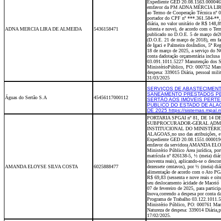
Expediente GED 20.08.1563.00004
emfavor da PM ADNA MÉRCIA LIR
ao Termo de Cooperação Técnica nº 0
portador do CPF nº ***.361.584-**,
diária, no valor unitário de R$ 148,89
ADNA MERCIA LIRA DE ALMEIDA
5436158471
oitenta e nove), de acordo com o Te
publicado no D.O.E. 5 de março de2
(D.O.E. 21 de março de 2018), em fa
de Igaci e Palmeira dosÍndios, 5ª Re
18 de março de 2025, a serviço do NG
conta dadotação orçamentária inclus
03.091.1011.5227 Manutenção dos Ser
MinistérioPúblico, PO: 000752 Man
despesa: 339015 Diária, pessoal mil
31/03/2025
SERVIÇOS DE ABASTECIMENT
SANEAMENTO PRESTADOS PE
Águas do Sertão S.A
45456117000112
SERTÃO AOS IMÓVEIS PERTE
PUBLICO DO ESTADO DE ALA
DE 2025 https://sistemas.mpal.
PORTARIA SPGAI nº 81, DE 14 
SUBPROCURADOR-GERAL ADMI
INSTITUCIONAL DO MINISTÉRI
ALAGOAS,no uso das atribuições, e 
Expediente GED 20.08.1551.00001
emfavor da servidora AMANDA ELO
Ministério Público Área jurídica, p
matrícula nº 826138-5, ½ (meia) diár
(noventa reais), aplicando-se o desco
AMANDA ELOYSE SILVA COSTA
6025888477
dezessete centavos), por ½ (meia) diár
alimentação de acordo com o Ato PGJ
R$ 69,83 (sessenta e nove reais e oite
seu deslocamento àcidade de Maceió 
07 de fevereiro de 2025, para partici
Inova,correndo a despesa por conta d
Programa de Trabalho 03.122.1011.
Ministério Público, PO: 000761 Man
Natureza de despesa: 339014 Diária,
17/02/2025.