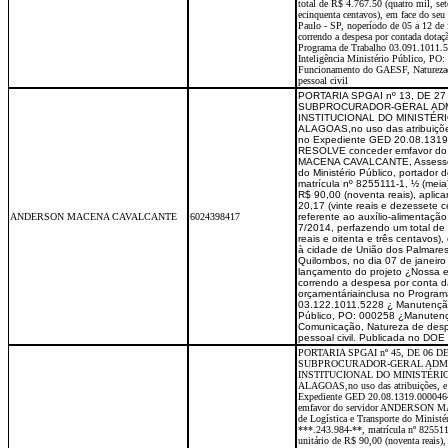
total de R$ 4.767.50 (quatro mil, sete
ecinquenta centavos), em face do seu
Paulo - SP, noperíodo de 05 a 12 de 
correndo a despesa por contada dotaç
Programa de Trabalho 03.091.1011.5
Inteligência Ministério Público, PO
Funcionamento do GAESF, Naturezade
pessoal civil
PORTARIA SPGAI nº 13, DE 2
SUBPROCURADOR-GERAL ADM
INSTITUCIONAL DO MINISTÉR
ALAGOAS,no uso das atribuições
no Expediente GED 20.08.1319
RESOLVE conceder emfavor do
MACENA CAVALCANTE, Assessor 
do Ministério Público, portador 
matrícula nº 8255111-1, ½ (meia) 
R$ 90,00 (noventa reais), apli
20,17 (vinte reais e dezessete c
ANDERSON MACENA CAVALCANTE
6024398417
referente ao auxílio-alimentaç
7/2014, perfazendo um total de
reais e oitenta e três centavos
à cidade de União dos Palmares
Quilombos, no dia 07 de janeir
lançamento do projeto ¿Nossa e
correndo a despesa por conta 
orçamentáriainclusa no Program
03.122.1011.5228 ¿ Manutenção 
Público, PO: 000258 ¿Manuten
Comunicação, Natureza de desp
pessoal civil. Publicada no DO
PORTARIA SPGAI nº 45, DE 06 
SUBPROCURADOR-GERAL ADMI
INSTITUCIONAL DO MINISTÉRI
ALAGOAS,no uso das atribuições, e 
Expediente GED 20.08.1319.00004
emfavor do servidor ANDERSON 
de Logística e Transporte do Ministé
***.243.984-**, matrícula nº 8255111
unitário de R$ 90,00 (noventa reais)