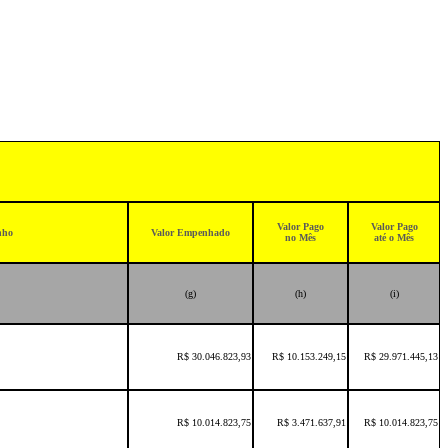
Valor Pago
Valor Pago
nho
Valor Empenhado
no Mês
até o Mês
(g)
(h)
(i)
R$ 30.046.823,93
R$ 10.153.249,15
R$ 29.971.445,13
R$ 10.014.823,75
R$ 3.471.637,91
R$ 10.014.823,75