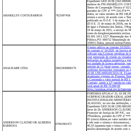
Expediente GED 20.08.1563.00004
emfavor do PM AMARÍLLYS COST
Termo de Cooperação Técnica nº 02/2
portador do CPF nº ***.216.974-**, 
diária, no valor unitário de R$ 148,89
AMARILLYS COSTA BARROS
7621697458
oitenta e nove), de acordo com o Te
publicado no D.O.E. 5 de março de
(D.O.E. 21 de março de 2018), em fa
de Igaci e Palmeira dos Índios, 5ªRe
18 de março de 2025, a serviço do NG
conta da dotaçãoorçamentária inclus
03.091.1011.5227 Manutenção dos Ser
Público,PO: 000752 Manutenção do 
339015 Diária, pessoal militar.Publ
4 termo aditivo ao contrato 10/2020 
do contrato nº 10/2020, de Serviço de
software para Licenças perpétuas de s
com permissão de criação ou visuali
aplicações de análise estratégica e
por unidade de licença adquirida, par
período de 12 (doze) meses, contado
ANALISABR LTDA
28622830000170
conforme disposições constantes no 
20.08.1296.0000209/2024-18. Ficam 
atualmente vigentes do Primeiro Term
à Contratada o valor mensal de R$ 5.
Contrato, sendo a 12ª parcela no valo
total anual de R$ 70.000,00
https://sistemas.mpal.mp.br/transpar
PORTARIA SPGAI nº 33, 03 DE 
SUBPROCURADOR-GERAL ADMI
INSTITUCIONALDO MINISTÉRIO
ALAGOAS, no uso das atribuições, e
Expediente GED 20.08.1290.00016
favor do Dr. ANDERSON CLÁUD
Promotor de Justiça da 58ª PJC, ora
3ªEntrância, portador do CPF nº ***
05 (cinco) diárias,no valor unitário
ANDERSON CLAUDIO DE ALMEIDA
e três reais e oitenta e doiscentavos)
67841961472
BARBOSA
40,33 (quarenta reais e trinta e três ce
auxílio-alimentação de acordo com o