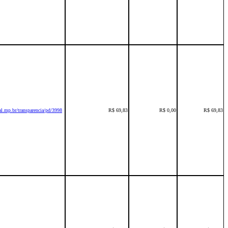
l.mp.br/transparencia/pd/3998
R$ 69,83
R$ 0,00
R$ 69,83