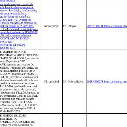
ação de serviços comuns de
s de locação de equipamentos,
re com instalação, configuração,
e peças e transferência
idas no Termo de Referência
001336/2024-40. O prazo de
ta) meses contados da emissão do
ual foi datado de 25/02/2025.
Menor preço
12 - Pregão
2025NE00241 https://sistemas.mpa
 O valor mensal da contratação é
total de instalação de R$ 888,00
,80.;valor correspondente a
s no CONTRATO Nº 13/2024
rocesso ged
or total de R$ 888,00
encia/pd/4270
 DE MARÇO DE 2025O
NISTRATIVO-INSTITUCIONAL
TADO DE ALAGOAS,no uso das
tido no Expediente GED
LVE conceder emfavor do Dr.
OR, Promotor de Justiça, ora
al doMinistério Público, de 3ª
95.553-**, matrícula nº 76516, ½
 361,39 (trezentos e sessenta e um
ando-se o desconto de 20,17 (vinte
Não aplicável
08 - Não aplicável
2025NE00271 https://sistemas.mpa
) diária, referente ao auxílio-
 nº 7/2014, perfazendo um total
m reais e vinte e três centavos),
 de Arapiraca 4ªRegião Agreste, no
 da Corregedoria Geral do MPE/AL
 a despesa por conta da dotação
e Trabalho 03.091.1011.5226
as Ministério Público, PO: 000751
ias, Natureza de despesa:339014
DOE de 18/03/2025
 DE MARÇO DE 2025O
NISTRATIVO-
O PÚBLICO DO ESTADO DE
tendo em vista o contido no