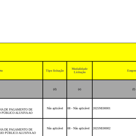
Modalidade
to
Tipo licitação
Empe
Licitação
(d)
(e)
(f)
Não aplicável
08 - Não aplicável
2025NE00001
HA DE PAGAMENTO DE
O PÚBLICO ALUSIVA AO
Não aplicável
08 - Não aplicável
2025NE00002
HA DE PAGAMENTO DE
RIO PÚBLICO ALUSIVA AO