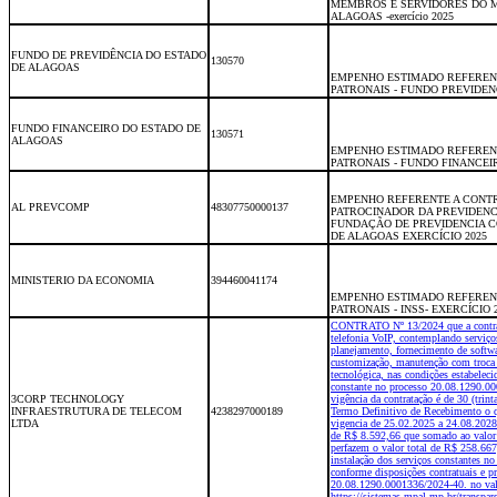
MEMBROS E SERVIDORES DO M
ALAGOAS -exercício 2025
FUNDO DE PREVIDÊNCIA DO ESTADO
130570
DE ALAGOAS
EMPENHO ESTIMADO REFEREN
PATRONAIS - FUNDO PREVIDENC
FUNDO FINANCEIRO DO ESTADO DE
130571
ALAGOAS
EMPENHO ESTIMADO REFEREN
PATRONAIS - FUNDO FINANCEIR
EMPENHO REFERENTE A CONT
AL PREVCOMP
48307750000137
PATROCINADOR DA PREVIDEN
FUNDAÇÃO DE PREVIDENCIA 
DE ALAGOAS EXERCÍCIO 2025
MINISTERIO DA ECONOMIA
394460041174
EMPENHO ESTIMADO REFEREN
PATRONAIS - INSS- EXERCÍCIO 
CONTRATO Nº 13/2024 que a contrat
telefonia VoIP, contemplando serviço
planejamento, fornecimento de softwa
customização, manutenção com troca d
tecnológica, nas condições estabelec
constante no processo 20.08.1290.0
3CORP TECHNOLOGY
vigência da contratação é de 30 (trin
INFRAESTRUTURA DE TELECOM
4238297000189
Termo Definitivo de Recebimento o q
LTDA
vigencia de 25.02.2025 a 24.08.2028.
de R$ 8.592,66 que somado ao valor 
perfazem o valor total de R$ 258.667
instalação dos serviços constante
conforme disposições contratuais e p
20.08.1290.0001336/2024-40. no val
https://sistemas.mpal.mp.br/transpar