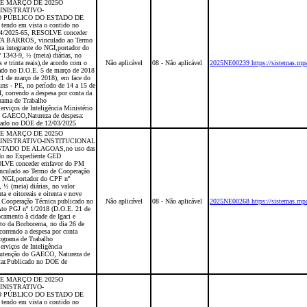
 DE MARÇO DE 2025O
NISTRATIVO-
O PÚBLICO DO ESTADO DE
tendo em vista o contido no
54/2025-65, RESOLVE conceder
 BARROS, vinculado ao Termo
ra integrante do NGI,portador do
 1343-9, ½ (meia) diárias, no
s e trinta reais),de acordo com o
Não aplicável
08 - Não aplicável
2025NE00239 https://sistemas.mpa
ado no D.O.E. 5 de março de 2018
1 de março de 2018), em face do
uns - PE, no período de 14 a 15 de
I, correndo a despesa por conta da
grama de Trabalho
viços de Inteligência Ministério
 GAECO,Natureza de despesa:
icado no DOE de 12/03/2025
 DE MARÇO DE 2025O
NISTRATIVO-INSTITUCIONAL
TADO DE ALAGOAS,no uso das
tido no Expediente GED
OLVE conceder emfavor do PM
lado ao Termo de Cooperação
do NGI,portador do CPF nº
 ½ (meia) diárias, no valor
ta e oitoreais e oitenta e nove
 Cooperação Técnica publicado no
Não aplicável
08 - Não aplicável
2025NE00268 https://sistemas.mpa
to PGJ nº 1/2018 (D.O.E. 21 de
camento à cidade de Igaci e
lto da Borborema, no dia 26 de
correndo a despesa por conta
rograma de Trabalho
viços de Inteligência
utenção do GAECO, Natureza de
itar.Publicado no DOE de
 DE MARÇO DE 2025O
NISTRATIVO-
O PÚBLICO DO ESTADO DE
tendo em vista o contido no