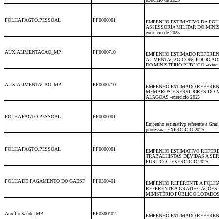
exercício de 2025
FOLHA PAGTO.PESSOAL
PF0000001
EMPENHO ESTIMATIVO DA FOL
ASSESSORIA MILITAR DO MINI
exercício de 2025
AUX.ALIMENTACAO_MP
PF0000710
EMPENHO ESTIMADO REFERENT
ALIMENTAÇÃO CONCEDIDO AO
DO MINISTÉRIO PUBLICO -exercíc
AUX.ALIMENTACAO_MP
PF0000710
EMPENHO ESTIMADO REFERENT
MEMBROS E SERVIDORES DO M
ALAGOAS -exercício 2025
FOLHA PAGTO.PESSOAL
PF0000001
Empenho estimativo referente a Grati
processual EXERCÍCIO 2025
FOLHA PAGTO.PESSOAL
PF0000001
EMPENHO ESTIMATIVO REFERE
TRABALHISTAS DEVIDAS A SER
PÚBLICO - EXERCÍCIO 2025
FOLHA DE PAGAMENTO DO GAESF
PF0300401
EMPENHO REFERENTE A FOLH
REFERENTE A GRATIFICAÇÕES 
MINISTÉRIO PÚBLICO LOTADOS N
Auxílio Saúde_MP
PF0300402
EMPENHO ESTIMADO REFERENT