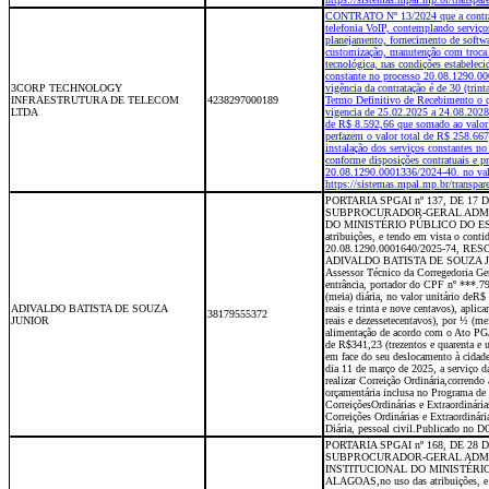
CONTRATO Nº 13/2024 que a contrat
telefonia VoIP, contemplando serviço
planejamento, fornecimento de softwa
customização, manutenção com troca d
tecnológica, nas condições estabelec
constante no processo 20.08.1290.0
3CORP TECHNOLOGY
vigência da contratação é de 30 (trin
INFRAESTRUTURA DE TELECOM
4238297000189
Termo Definitivo de Recebimento o q
LTDA
vigencia de 25.02.2025 a 24.08.2028.
de R$ 8.592,66 que somado ao valor 
perfazem o valor total de R$ 258.667
instalação dos serviços constante
conforme disposições contratuais e p
20.08.1290.0001336/2024-40. no val
https://sistemas.mpal.mp.br/transpar
PORTARIA SPGAI nº 137, DE 17
SUBPROCURADOR-GERAL ADMI
DO MINISTÉRIO PÚBLICO DO ES
atribuições, e tendo em vista o con
20.08.1290.0001640/2025-74, RESO
ADIVALDO BATISTA DE SOUZA JÚNI
Assessor Técnico da Corregedoria Ger
entrância, portador do CPF nº ***.7
(meia) diária, no valor unitário deR$
ADIVALDO BATISTA DE SOUZA
reais e trinta e nove centavos), aplic
38179555372
JUNIOR
reais e dezessetecentavos), por ½ (meia
alimentação de acordo com o Ato PGJ
de R$341,23 (trezentos e quarenta e u
em face do seu deslocamento à cidade
dia 11 de março de 2025, a serviço
realizar Correição Ordinária,correndo
orçamentária inclusa no Programa d
CorreiçõesOrdinárias e Extraordinári
Correições Ordinárias e Extraordinár
Diária, pessoal civil.Publicado no 
PORTARIA SPGAI nº 168, DE 28
SUBPROCURADOR-GERAL ADMI
INSTITUCIONAL DO MINISTÉRI
ALAGOAS,no uso das atribuições, e 