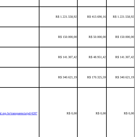
R$ 1.221.558,92
R$ 413.690,16
R$ 1.221.558,92
R$ 150.000,00
R$ 50.000,00
R$ 150.000,00
R$ 141.307,42
R$ 48.951,42
R$ 141.307,42
R$ 340.621,19
R$ 170.325,59
R$ 340.621,19
l.mp.br/transparencia/pd/4287
R$ 0,00
R$ 0,00
R$ 0,00