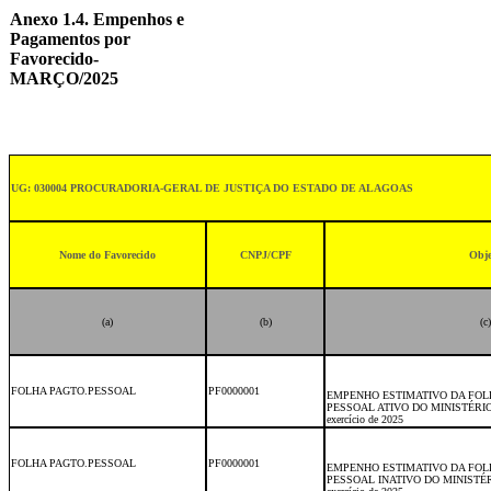
Anexo 1.4. Empenhos e
Pagamentos por
Favorecido-
MARÇO/2025
UG: 030004 PROCURADORIA-GERAL DE JUSTIÇA DO ESTADO DE ALAGOAS
Nome do Favorecido
CNPJ/CPF
Obje
(a)
(b)
(c)
FOLHA PAGTO.PESSOAL
PF0000001
EMPENHO ESTIMATIVO DA FOL
PESSOAL ATIVO DO MINISTÉRI
exercício de 2025
FOLHA PAGTO.PESSOAL
PF0000001
EMPENHO ESTIMATIVO DA FOL
PESSOAL INATIVO DO MINISTÉ