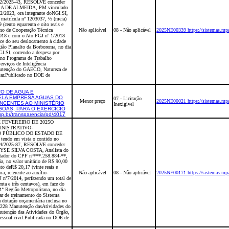
62/2025-43, RESOLVE conceder
A DE ALMEIDA, PM vinculado
2/2023, ora integrante doNGI.SI,
 matrícula nº 1203037, ½ (meia)
 (cento equarenta e oito reais e
rmo de Cooperação Técnica
Não aplicável
08 - Não aplicável
2025NE00339 https://sistemas.mpa
018 e com o Ato PGJ nº 1/2018
ce do seu deslocamento à cidade
gião Planalto da Borborema, no dia
I.SI, correndo a despesa por
a no Programa de Trabalho
viços de Inteligência
utenção do GAECO, Natureza de
itar.Publicado no DOE de
O DE AGUA E
LA EMPRESA AGUAS DO
07 - Licitação
Menor preço
2025NE00021 https://sistemas.mpa
NCENTES AO MINISTÉRIO
Inexigível
GOAS, PARA O EXERCÍCIO
mp.br/transparencia/pd/4017
DE FEVEREIRO DE 2025O
NISTRATIVO-
O PÚBLICO DO ESTADO DE
tendo em vista o contido no
94/2025-87, RESOLVE conceder
YSE SILVA COSTA, Analista do
ortador do CPF nº***.258.884-**,
ia, no valor unitário de R$ 90,00
nto deR$ 20,17 (vinte reais e
ia, referente ao auxílio-
Não aplicável
08 - Não aplicável
2025NE00171 https://sistemas.mpa
 nº7/2014, perfazendo um total de
nta e três centavos), em face do
1ª Região Metropolitana, no dia
par de treinamento do Sistema
a dotação orçamentária inclusa no
5228 Manutenção dasAtividades do
utenção das Atividades do Órgão,
pessoal civil.Publicada no DOE de