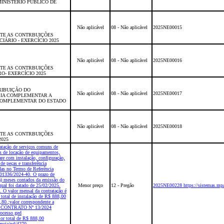
INISTÉRIO PUBLICO DE
Não aplicável
08 - Não aplicável
2025NE00015
TE AS CONTRBUIÇÕES
IÁRIO - EXERCÍCIO 2025
Não aplicável
08 - Não aplicável
2025NE00016
TE AS CONTRBUIÇÕES
O- EXERCÍCIO 2025
RIBUIÇÃO DO
Não aplicável
08 - Não aplicável
2025NE00017
CIA COMPLEMENTAR A
COMPLEMENTAR DO ESTADO
Não aplicável
08 - Não aplicável
2025NE00018
TE AS CONTRBUIÇÕES
2025
ação de serviços comuns de
s de locação de equipamentos,
re com instalação, configuração,
e peças e transferência
idas no Termo de Referência
001336/2024-40. O prazo de
ta) meses contados da emissão do
ual foi datado de 25/02/2025.
Menor preço
12 - Pregão
2025NE00228 https://sistemas.mpa
 O valor mensal da contratação é
total de instalação de R$ 888,00
,80.;valor correspondente a
s no CONTRATO Nº 13/2024
rocesso ged
or total de R$ 888,00
encia/pd/4270