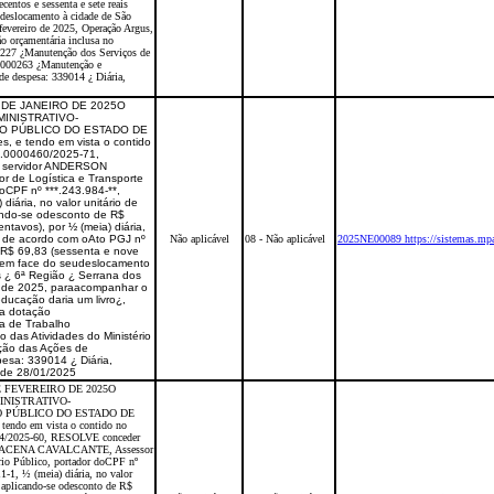
centos e sessenta e sete reais
 deslocamento à cidade de São
fevereiro de 2025, Operação Argus,
ão orçamentária inclusa no
227 ¿Manutenção dos Serviços de
: 000263 ¿Manutenção e
 despesa: 339014 ¿ Diária,
7 DE JANEIRO DE 2025O
INISTRATIVO-
IO PÚBLICO DO ESTADO DE
, e tendo em vista o contido
.0000460/2025-71,
 servidor ANDERSON
de Logística e Transporte
doCPF nº ***.243.984-**,
diária, no valor unitário de
cando-se odesconto de R$
entavos), por ½ (meia) diária,
ão de acordo com oAto PGJ nº
Não aplicável
08 - Não aplicável
2025NE00089 https://sistemas.mpa
 R$ 69,83 (sessenta e nove
), em face do seudeslocamento
 ¿ 6ª Região ¿ Serrana dos
o de 2025, paraacompanhar o
ducação daria um livro¿,
da dotação
a de Trabalho
das Atividades do Ministério
ção das Ações de
esa: 339014 ¿ Diária,
E de 28/01/2025
DE FEVEREIRO DE 2025O
NISTRATIVO-
O PÚBLICO DO ESTADO DE
tendo em vista o contido no
64/2025-60, RESOLVE conceder
MACENA CAVALCANTE, Assessor
rio Público, portador doCPF nº
-1, ½ (meia) diária, no valor
, aplicando-se odesconto de R$