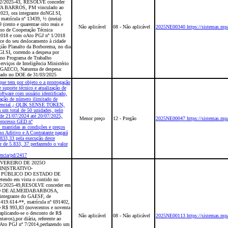
62/2025-43, RESOLVE conceder
A BARROS, PM vinculado ao
023, ora integrante doNGI.SI,
matrícula nº 13439, ½ (meia)
 (cento e quarentae oito reais e
Não aplicável
08 - Não aplicável
2025NE00340 https://sistemas.mpa
rmo de Cooperação Técnica
 2018 e com oAto PGJ nº 1/2018
ce do seu deslocamento à cidade
gião Planalto da Borborema, no dia
I.SI, correndo a despesa por
a no Programa de Trabalho
viços de Inteligência Ministério
GAECO, Natureza de despesa:
icado no DOE de 31/03/2025
que tem por objeto o a prorrogação
 suporte técnico e atualização de
oftware com usuário identificado,
zação de número ilimitado de
 gerencial ¿ QLIK SENSE TOKEN,
a um total de 50 unidades, pelo
 de 21/07/2024 até 20/07/2025,
Menor preço
12 - Pregão
2025NE00047 https://sistemas.mpa
processo GED nº
mantidas as condições e preços
o Aditivo e A Contratante pagará
833,33 pela execução deste
r de 5.833, 37 perfazendo o valor
encia/pd/2417
FEVEREIRO DE 2025O
NISTRATIVO-
 PÚBLICO DO ESTADO DE
tendo em vista o contido no
05/2025-49,RESOLVE conceder em
IO DE ALMEIDABARBOSA,
 integrante do GAESF, de
.419.614-**, matrícula nº 691402,
 de R$ 993,83 (novecentos e noventa
, aplicando-se o desconto de R$
Não aplicável
08 - Não aplicável
2025NE00113 https://sistemas.mpa
ntavos),por diária, referente ao
 Ato PGJ nº 7/2014,perfazendo um