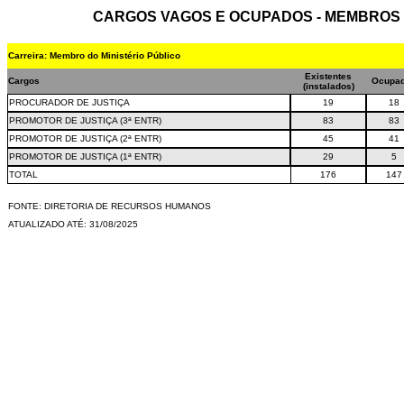
CARGOS VAGOS E OCUPADOS - MEMBROS
Carreira: Membro do Ministério Público
Existentes
Cargos
Ocupa
(instalados)
PROCURADOR DE JUSTIÇA
19
18
PROMOTOR DE JUSTIÇA (3ª ENTR)
83
83
PROMOTOR DE JUSTIÇA (2ª ENTR)
45
41
PROMOTOR DE JUSTIÇA (1ª ENTR)
29
5
TOTAL
176
147
FONTE: DIRETORIA DE RECURSOS HUMANOS
ATUALIZADO ATÉ: 31/08/2025